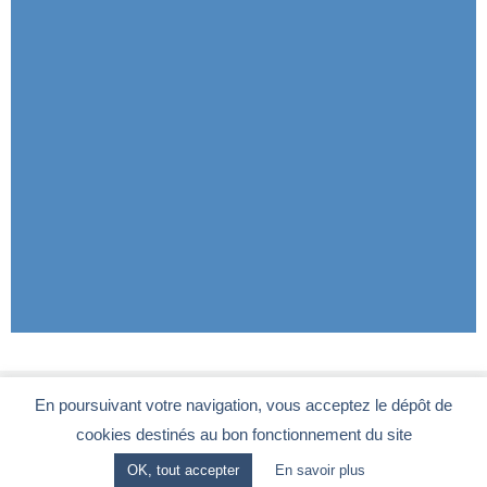
En poursuivant votre navigation, vous acceptez le dépôt de
cookies destinés au bon fonctionnement du site
Le Club Entrepreneurs 92
-
CGV
-
Mentions légales
OK, tout accepter
En savoir plus
28, rue de la Redoute - 92260 FONTENAY-AUX-ROSES