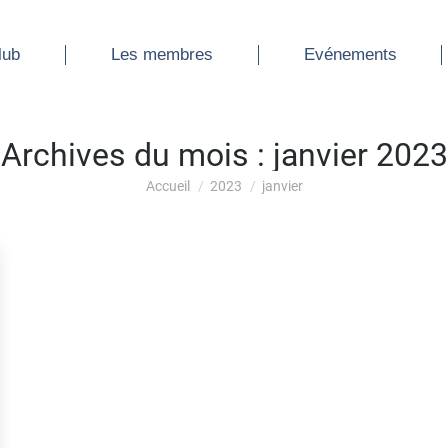
ub
Les membres
Evénements
lub
Les membres
Evénements
Archives du mois :
janvier 2023
Vous êtes ici :
Accueil
2023
janvier