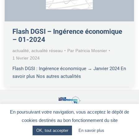
Flash DGSI – Ingérence économique
– 01-2024
actualité
,
actualité réseau
Par
Patricia Mosnier
1 février 2024
Flash DGSI : Ingérence économique → Janvier 2024 En
savoir plus Nos autres actualités
En poursuivant votre navigation, vous acceptez le dépôt de
Le Club Entrepreneurs 92
-
CGV
-
Mentions légales
28, rue de la Redoute - 92260 FONTENAY-AUX-ROSES
cookies destinés au bon fonctionnement du site
OK, tout accepter
En savoir plus