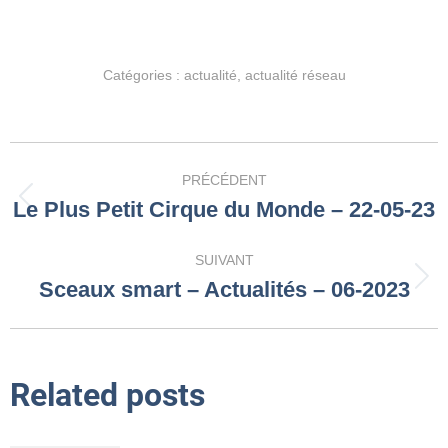
Catégories :
actualité
,
actualité réseau
Navigation
PRÉCÉDENT
article
Le Plus Petit Cirque du Monde – 22-05-23
Article
précédent
:
SUIVANT
Sceaux smart – Actualités – 06-2023
Article
suivant
:
Related posts