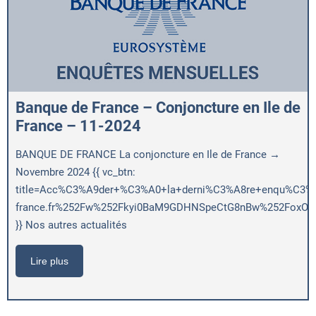
Banque de France – Conjoncture en Ile de
France – 11-2024
BANQUE DE FRANCE La conjoncture en Ile de France →
Novembre 2024 {{ vc_btn:
title=Acc%C3%A9der+%C3%A0+la+derni%C3%A8re+enqu%C3%AAt
france.fr%252Fw%252Fkyi0BaM9GDHNSpeCtG8nBw%252FoxOig
}} Nos autres actualités
Lire plus