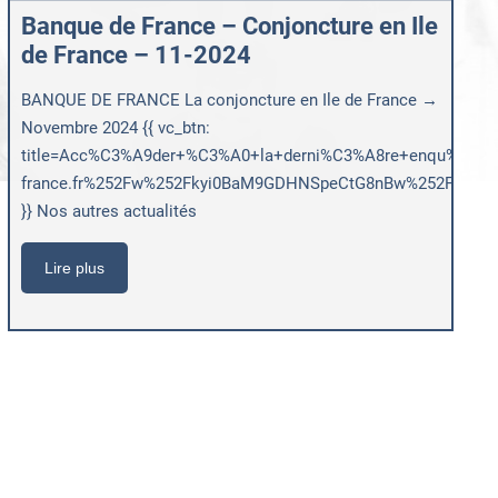
Banque de France – Conjoncture en Ile
de France – 11-2024
BANQUE DE FRANCE La conjoncture en Ile de France →
Novembre 2024 {{ vc_btn:
title=Acc%C3%A9der+%C3%A0+la+derni%C3%A8re+enqu%C3%AAt
france.fr%252Fw%252Fkyi0BaM9GDHNSpeCtG8nBw%252FoxOig
}} Nos autres actualités
Lire plus