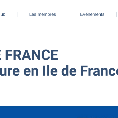
ub
Les membres
Evénements
lub
Les membres
Evénements
E FRANCE
ure en Ile de Franc