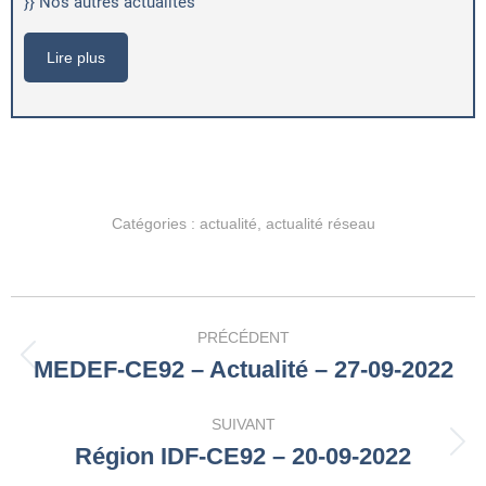
}} Nos autres actualités
Lire plus
Catégories :
actualité
,
actualité réseau
Navigation
PRÉCÉDENT
article
MEDEF-CE92 – Actualité – 27-09-2022
Article
précédent
:
SUIVANT
Région IDF-CE92 – 20-09-2022
Article
suivant