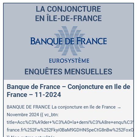
Banque de France – Conjoncture en Ile de
France – 11-2024
BANQUE DE FRANCE La conjoncture en Ile de France →
Novembre 2024 {{ vc_btn:
title=Acc%C3%A9der+%C3%A0+la+derni%C3%A8re+enqu%C3%AAt
france.fr%252Fw%252Fkyi0BaM9GDHNSpeCtG8nBw%252FoxOig