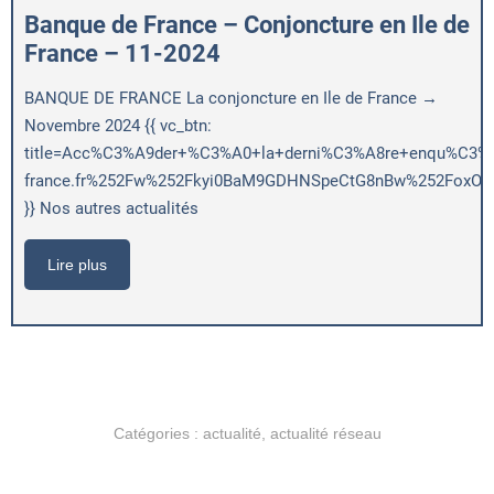
Banque de France – Conjoncture en Ile de
France – 11-2024
BANQUE DE FRANCE La conjoncture en Ile de France →
Novembre 2024 {{ vc_btn:
title=Acc%C3%A9der+%C3%A0+la+derni%C3%A8re+enqu%C3%AAt
france.fr%252Fw%252Fkyi0BaM9GDHNSpeCtG8nBw%252FoxOig
}} Nos autres actualités
Lire plus
Catégories :
actualité
,
actualité réseau