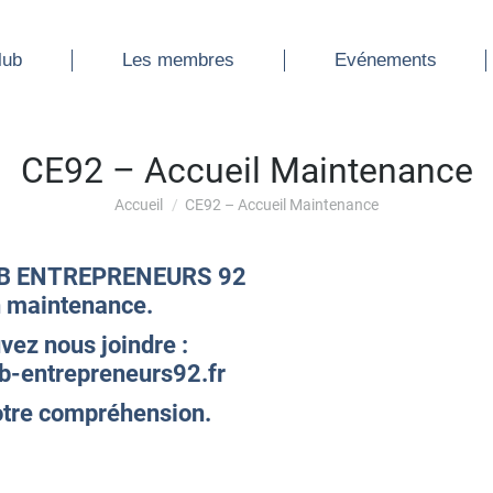
ub
Les membres
Evénements
lub
Les membres
Evénements
CE92 – Accueil Maintenance
Vous êtes ici :
Accueil
CE92 – Accueil Maintenance
LUB ENTREPRENEURS 92
n maintenance.
vez nous joindre :
b-entrepreneurs92.fr
otre compréhension.