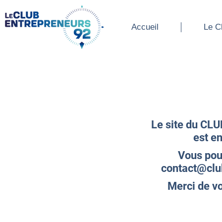
Accueil
Le Cl
Accueil
Le C
Le site du C
est e
Vous pou
contact@clu
Merci de v