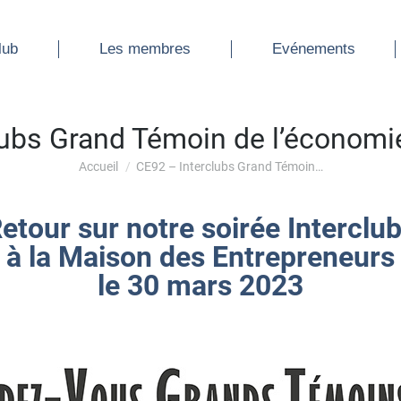
ub
Les membres
Evénements
lub
Les membres
Evénements
lubs Grand Témoin de l’économi
Vous êtes ici :
Accueil
CE92 – Interclubs Grand Témoin…
etour sur notre soirée Interclu
à la Maison des Entrepreneurs
le 30 mars 2023