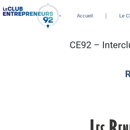
Accueil
Le Cl
Accueil
Le C
CE92 – Interc
R