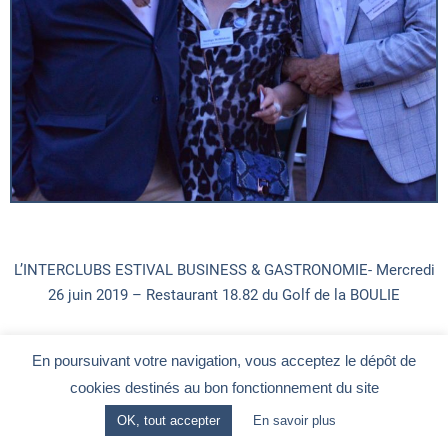
L’INTERCLUBS ESTIVAL BUSINESS & GASTRONOMIE- Mercredi
26 juin 2019 – Restaurant 18.82 du Golf de la BOULIE
Prochain grand INTERCLUBS : le jeudi 21 novembre, au PPCM à
En poursuivant votre navigation, vous acceptez le dépôt de
Bagneux, autour d’une thématique fondatrice
Entreprendre au
cookies destinés au bon fonctionnement du site
cœur de nos territoires en mutation
.
OK, tout accepter
En savoir plus
Retenez d’ores et déjà la date de ce prochain INTERCLUBS