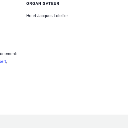
ORGANISATEUR
Henri-Jacques Letellier
vènement:
pert
,