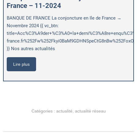
France – 11-2024
BANQUE DE FRANCE La conjoncture en Ile de France →
Novembre 2024 {{ vc_btn:
title=Acc%C3%A9der+%C3%A0+la+derni%C3%A8re+enqu%C3%AAt
france.fr%252Fw%252Fkyi0BaM9GDHNSpeCtG8nBw%252FoxOig
}} Nos autres actualités
Lire plus
Catégories :
actualité
,
actualité réseau