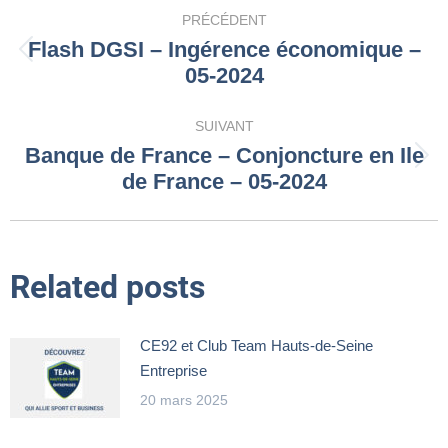
Navigation
PRÉCÉDENT
article
Flash DGSI – Ingérence économique –
Article
05-2024
précédent
:
SUIVANT
Banque de France – Conjoncture en Ile
Article
de France – 05-2024
suivant
:
Related posts
CE92 et Club Team Hauts-de-Seine
Entreprise
20 mars 2025