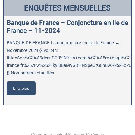
Banque de France – Conjoncture en Ile de
France – 11-2024
BANQUE DE FRANCE La conjoncture en Ile de France →
Novembre 2024 {{ vc_btn:
title=Acc%C3%A9der+%C3%A0+la+derni%C3%A8re+enqu%C3%AAt
france.fr%252Fw%252Fkyi0BaM9GDHNSpeCtG8nBw%252FoxOig
}} Nos autres actualités
Lire plus
Catégories :
actualité
,
actualité réseau