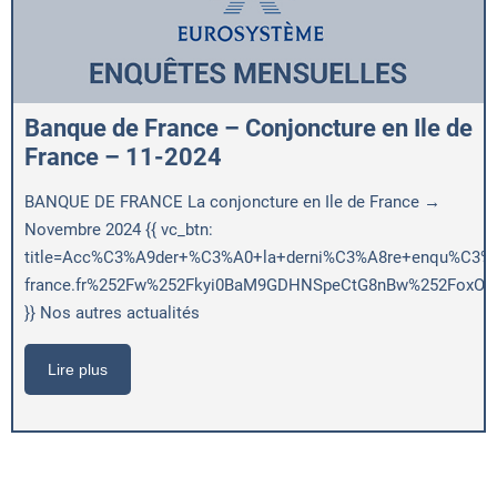
Banque de France – Conjoncture en Ile de
France – 11-2024
BANQUE DE FRANCE La conjoncture en Ile de France →
Novembre 2024 {{ vc_btn:
title=Acc%C3%A9der+%C3%A0+la+derni%C3%A8re+enqu%C3%AAt
france.fr%252Fw%252Fkyi0BaM9GDHNSpeCtG8nBw%252FoxOig
}} Nos autres actualités
Lire plus