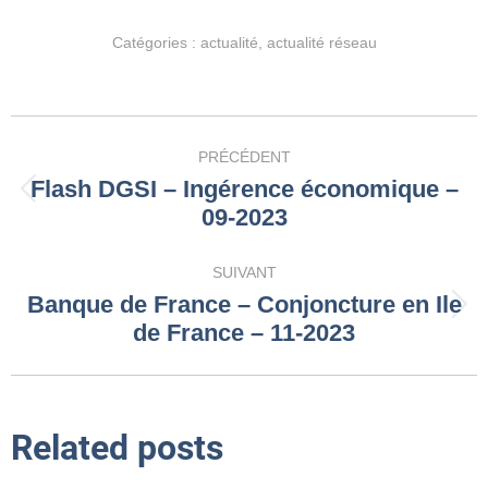
Catégories :
actualité
,
actualité réseau
Navigation
PRÉCÉDENT
article
Flash DGSI – Ingérence économique –
Article
09-2023
précédent
:
SUIVANT
Banque de France – Conjoncture en Ile
Article
de France – 11-2023
suivant
:
Related posts