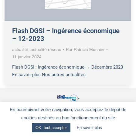
Flash DGSI – Ingérence économique
– 12-2023
actualité
,
actualité réseau
Par
Patricia Mosnier
11 janvier 2024
Flash DGSI : Ingérence économique → Décembre 2023
En savoir plus Nos autres actualités
En poursuivant votre navigation, vous acceptez le dépôt de
Le Club Entrepreneurs 92
-
CGV
-
Mentions légales
28, rue de la Redoute - 92260 FONTENAY-AUX-ROSES
cookies destinés au bon fonctionnement du site
OK, tout accepter
En savoir plus