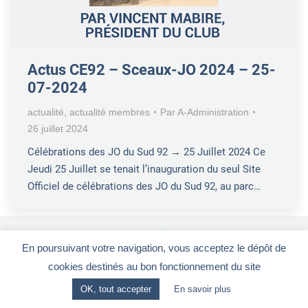
Actus CE92 – Sceaux-JO 2024 – 25-
07-2024
actualité
,
actualité membres
Par
A-Administration
26 juillet 2024
Célébrations des JO du Sud 92 → 25 Juillet 2024 Ce
Jeudi 25 Juillet se tenait l’inauguration du seul Site
Officiel de célébrations des JO du Sud 92, au parc…
En poursuivant votre navigation, vous acceptez le dépôt de
Le Club Entrepreneurs 92
-
CGV
-
Mentions légales
cookies destinés au bon fonctionnement du site
28, rue de la Redoute - 92260 FONTENAY-AUX-ROSES
OK, tout accepter
En savoir plus