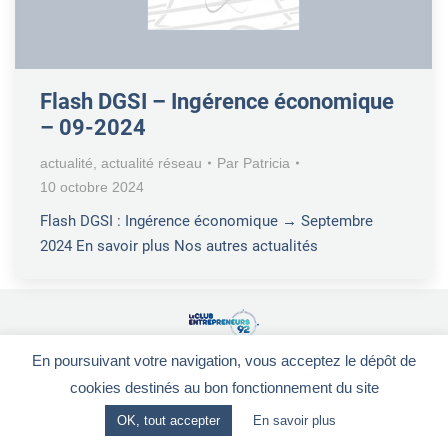
Flash DGSI – Ingérence économique
– 09-2024
actualité
,
actualité réseau
Par
Patricia
10 octobre 2024
Flash DGSI : Ingérence économique → Septembre
2024 En savoir plus Nos autres actualités
En poursuivant votre navigation, vous acceptez le dépôt de
Le Club Entrepreneurs 92
-
CGV
-
Mentions légales
28, rue de la Redoute - 92260 FONTENAY-AUX-ROSES
cookies destinés au bon fonctionnement du site
OK, tout accepter
En savoir plus