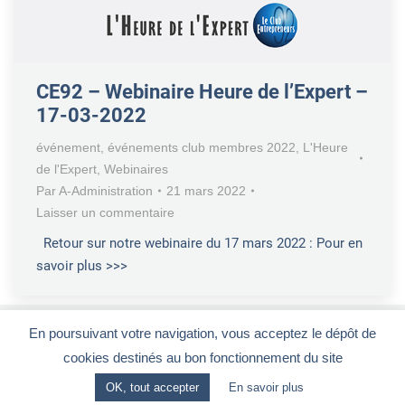
CE92 – Webinaire Heure de l’Expert –
17-03-2022
événement
,
événements club membres 2022
,
L'Heure
de l'Expert
,
Webinaires
Par
A-Administration
21 mars 2022
Laisser un commentaire
Retour sur notre webinaire du 17 mars 2022 : Pour en
savoir plus >>>
En poursuivant votre navigation, vous acceptez le dépôt de
cookies destinés au bon fonctionnement du site
Le Club Entrepreneurs 92
-
CGV
-
Mentions légales
OK, tout accepter
En savoir plus
28, rue de la Redoute - 92260 FONTENAY-AUX-ROSES