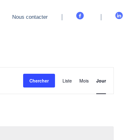
Nous contacter
Nous contacter
Navigation
de
Chercher
Liste
Mois
Jour
vues
Évènement