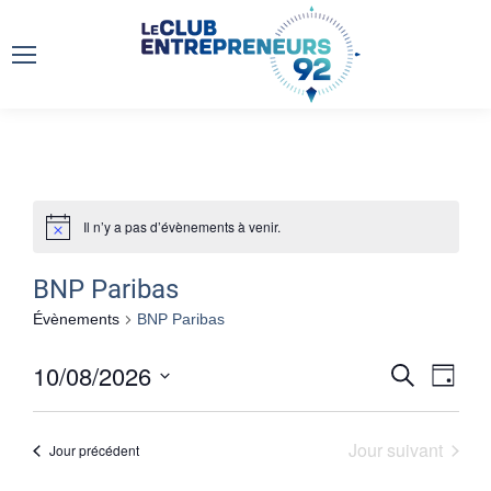
Il n’y a pas d’évènements à venir.
BNP Paribas
Évènements
BNP Paribas
Na
10/08/2026
Reche
Recherche
Jour
de
Sélectionnez
et
une
vu
Jour suivant
Jour précédent
date.
naviga
Év