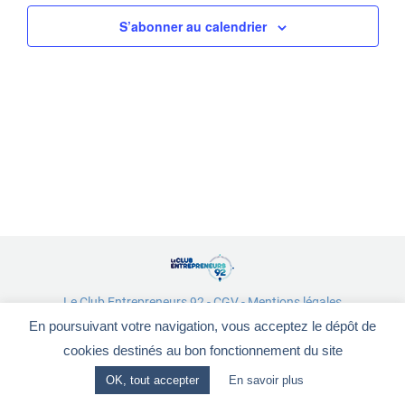
de
S’abonner au calendrier
vues
Évène
Le Club Entrepreneurs 92
-
CGV
-
Mentions légales
28, rue de la Redoute - 92260 FONTENAY-AUX-ROSES
En poursuivant votre navigation, vous acceptez le dépôt de
cookies destinés au bon fonctionnement du site
OK, tout accepter
En savoir plus