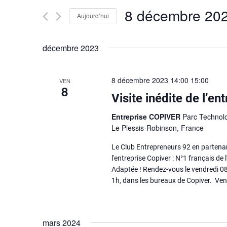
navigation
Évènements
8 décembre 20
Aujourd’hui
de
par
Sélectionnez
mot-
vues
une
décembre 2023
clé.
date.
Évènements
8 décembre 2023 14:00
15:00
VEN
8
Visite inédite de l’e
Entreprise COPIVER
Parc Technol
Le Plessis-Robinson, France
Le Club Entrepreneurs 92 en partenari
l'entreprise Copiver : N°1 français d
Adaptée ! Rendez-vous le vendredi 08
1h, dans les bureaux de Copiver. Ve
mars 2024