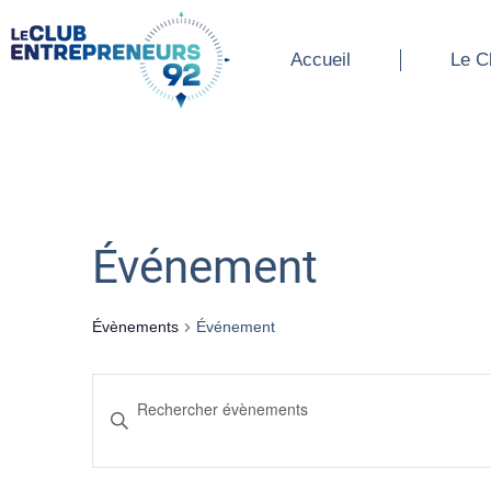
Accueil
Le Cl
Accueil
Le C
Événement
Évènements
Événement
Recherche
Saisir
mot-
et
clé.
Rechercher