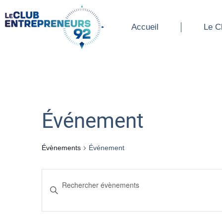
Accueil
Le Cl
Accueil
Le C
Événement
Évènements
Événement
Recherche
Saisir
mot-
et
clé.
Rechercher