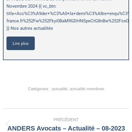
Novembre 2024 {{ vc_btn:
title=Acc%C3%A9der+%C3%A0+la+derni%C3%A8re+enqu%C3%AAt
france.fr%252Fw%252Fkyi0BaM9GDHNSpeCtG8nBw%252FoxOig
}} Nos autres actualités
Lire plus
Catégories :
actualité
,
actualité membres
Navigation
PRÉCÉDENT
article
ANDERS Avocats – Actualité – 08-2023
Article