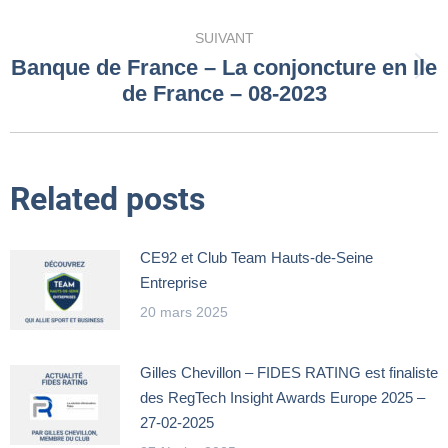
précédent
:
SUIVANT
Banque de France – La conjoncture en Ile
Article
de France – 08-2023
suivant
:
Related posts
CE92 et Club Team Hauts-de-Seine
Entreprise
20 mars 2025
Gilles Chevillon – FIDES RATING est finaliste
des RegTech Insight Awards Europe 2025 –
27-02-2025