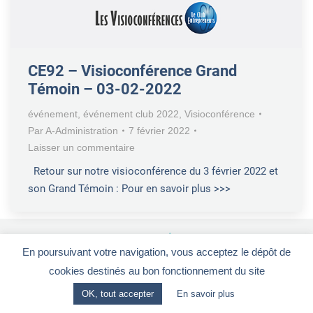
CE92 – Visioconférence Grand
Témoin – 03-02-2022
événement
,
événement club 2022
,
Visioconférence
Par
A-Administration
7 février 2022
Laisser un commentaire
Retour sur notre visioconférence du 3 février 2022 et
son Grand Témoin : Pour en savoir plus >>>
En poursuivant votre navigation, vous acceptez le dépôt de
Le Club Entrepreneurs 92
-
CGV
-
Mentions légales
cookies destinés au bon fonctionnement du site
28, rue de la Redoute - 92260 FONTENAY-AUX-ROSES
OK, tout accepter
En savoir plus