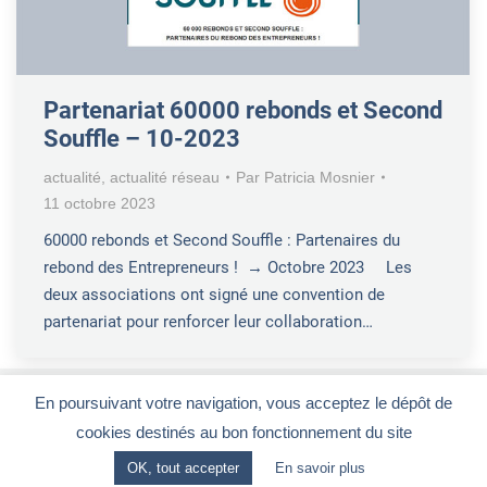
Partenariat 60000 rebonds et Second
Souffle – 10-2023
actualité
,
actualité réseau
Par
Patricia Mosnier
11 octobre 2023
60000 rebonds et Second Souffle : Partenaires du
rebond des Entrepreneurs ! → Octobre 2023 Les
deux associations ont signé une convention de
partenariat pour renforcer leur collaboration…
En poursuivant votre navigation, vous acceptez le dépôt de
cookies destinés au bon fonctionnement du site
Le Club Entrepreneurs 92
-
CGV
-
Mentions légales
OK, tout accepter
En savoir plus
28, rue de la Redoute - 92260 FONTENAY-AUX-ROSES