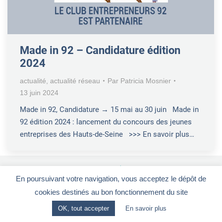
Made in 92 – Candidature édition
2024
actualité
,
actualité réseau
Par
Patricia Mosnier
13 juin 2024
Made in 92, Candidature → 15 mai au 30 juin Made in
92 édition 2024 : lancement du concours des jeunes
entreprises des Hauts-de-Seine >>> En savoir plus…
En poursuivant votre navigation, vous acceptez le dépôt de
Le Club Entrepreneurs 92
-
CGV
-
Mentions légales
cookies destinés au bon fonctionnement du site
28, rue de la Redoute - 92260 FONTENAY-AUX-ROSES
OK, tout accepter
En savoir plus