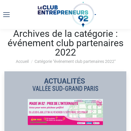
Archives de la catégorie :
événement club partenaires
2022
Vous êtes ici :
Accueil
Catégorie "événement club partenaires 2022"