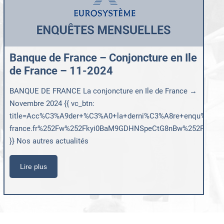
Banque de France – Conjoncture en Ile
de France – 11-2024
BANQUE DE FRANCE La conjoncture en Ile de France →
Novembre 2024 {{ vc_btn:
title=Acc%C3%A9der+%C3%A0+la+derni%C3%A8re+enqu%C3%AAt
france.fr%252Fw%252Fkyi0BaM9GDHNSpeCtG8nBw%252FoxOig
}} Nos autres actualités
Lire plus