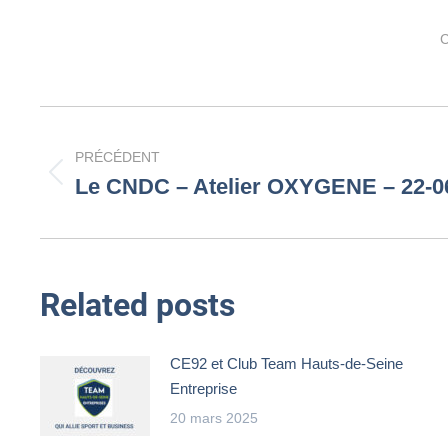
C
Navigation
PRÉCÉDENT
article
Le CNDC – Atelier OXYGENE – 22-0
Article
précédent
:
Related posts
CE92 et Club Team Hauts-de-Seine
Entreprise
20 mars 2025