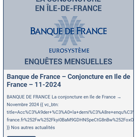
Banque de France – Conjoncture en Ile de
France – 11-2024
BANQUE DE FRANCE La conjoncture en Ile de France →
Novembre 2024 {{ vc_btn:
title=Acc%C3%A9der+%C3%A0+la+derni%C3%A8re+enqu%C3%AAt
france.fr%252Fw%252Fkyi0BaM9GDHNSpeCtG8nBw%252FoxOig
}} Nos autres actualités