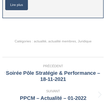
Lire plus
Catégories :
actualité
,
actualité membres
,
Juridique
Navigation
PRÉCÉDENT
article
Soirée Pôle Stratégie & Performance –
Article
18-11-2021
précédent
:
SUIVANT
PPCM – Actualité – 01-2022
Article
suivant